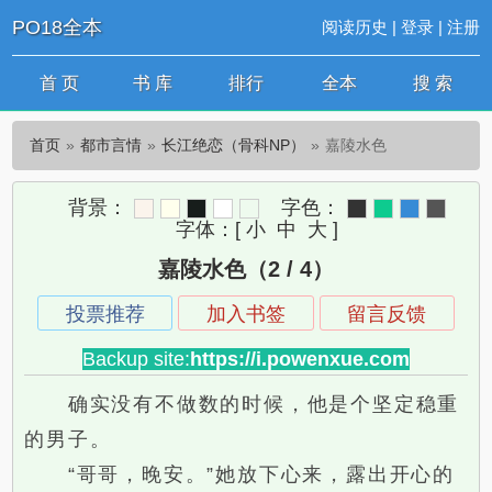
PO18全本
阅读历史
|
登录
|
注册
首 页
书 库
排行
全本
搜 索
首页
都市言情
长江绝恋（骨科NP）
嘉陵水色
背景：
字色：
字体：
[
小
中
大
]
嘉陵水色（2 / 4）
投票推荐
加入书签
留言反馈
Backup site:
https://i.powenxue.com
确实没有不做数的时候，他是个坚定稳重
的男子。
“哥哥，晚安。”她放下心来，露出开心的