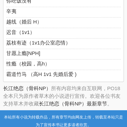
你吃饭没有
辛夷
越线（婚后 H）
迟音（1v1）
荔枝有迹（1v1办公室恋情）
甘愿上瘾[NPH]
性瘾（校园，高h）
霸道竹马 （高H 1v1 先婚后爱 )
长江绝恋（骨科NP）
所有内容均来自互联网，PO18
全本只为原作者草木的小说进行宣传。欢迎各位书友
支持草木并收藏
长江绝恋（骨科NP）最新章节
。
本站所有小说为转载作品，所有章节均由网友上传，转载至本站只是
为了宣传本书让更多读者欣赏。