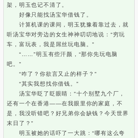
架，明玉也记不清了。
好像只能找汤宝华借钱了。
计算机课的课间，明玉犹豫着靠过去，就
听汤宝华对旁边的女生神神叨叨地说：“穷玩
车，富玩表，我是屌丝玩电脑。”
“……”明玉有些汗颜，“那你先玩电脑
吧。”
“咋了？你欲言又止的样子？”
“其实我想找你借钱。”
汤宝华眨了眨眼睛：“十个别墅九个厂，
还有一个在香港——在我眼里你的家庭，不
是，我没听错吧？好兄弟你会缺钱？今天世界
末日了？”
明玉被她的话吓了一大跳：“哪有这么夸