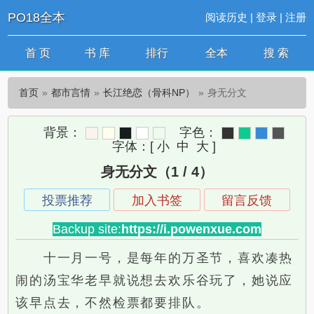
PO18全本
阅读历史
|
登录
|
注册
首 页
书 库
排行
全本
搜 索
首页
都市言情
长江绝恋（骨科NP）
身无分文
背景：
字色：
字体：
[
小
中
大
]
身无分文（1 / 4）
投票推荐
加入书签
留言反馈
Backup site:
https://i.powenxue.com
十一月一号，是每年的万圣节，喜欢凑热
闹的汤宝华老早就说想去欢乐谷玩了，她说应
该早点去，不然检票都要排队。