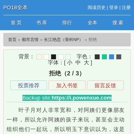
PO18全本
阅读历史
|
登录
|
注册
首 页
书 库
排行
全本
搜 索
首页
都市言情
长江绝恋（骨科NP）
拒绝
背景：
字色：
字体：
[
小
中
大
]
拒绝（2 / 3）
投票推荐
加入书签
留言反馈
Backup site:
https://i.powenxue.com
叶子月对人非常宽和，对阿姨们更像朋友
一样，所以允许阿姨的孩子来玩，甚至会主动
组织他们一起玩，所以明玉下意识以为，这是