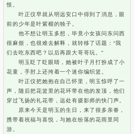
恨。
叶正仪早就从明远安口中得到了消息，眼
前的少年是叶紫楣的独子。
他不想让明玉多想，毕竟小女孩问东问西
很麻烦，也很难去解释，就转移了话题：“我
们去吃东西吧？以后再跟大哥哥玩。”
明玉眨了眨眼睛，她被叶子月打扮成了小
花童，手肘上还挎着一个迷你编织篮。
叶正仪把她抱在自己怀里，明玉惊呼了一
声，随后把花篮里的花环带在他的发顶，他们
穿过飞扬的礼花带，远处有摄影师的快门声。
原来今天是明玉的生日，来了很多亲眷，
携带着祝福与喜悦，与她在纷落的花雨里同
游。