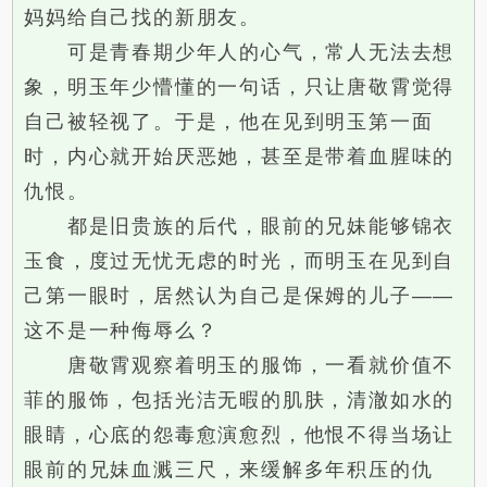
妈妈给自己找的新朋友。
可是青春期少年人的心气，常人无法去想
象，明玉年少懵懂的一句话，只让唐敬霄觉得
自己被轻视了。于是，他在见到明玉第一面
时，内心就开始厌恶她，甚至是带着血腥味的
仇恨。
都是旧贵族的后代，眼前的兄妹能够锦衣
玉食，度过无忧无虑的时光，而明玉在见到自
己第一眼时，居然认为自己是保姆的儿子——
这不是一种侮辱么？
唐敬霄观察着明玉的服饰，一看就价值不
菲的服饰，包括光洁无暇的肌肤，清澈如水的
眼睛，心底的怨毒愈演愈烈，他恨不得当场让
眼前的兄妹血溅三尺，来缓解多年积压的仇