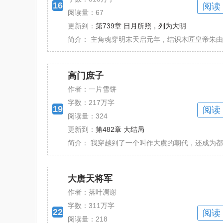
16
阅读
阅读量：67
更新到：
第739章 日月所照，列为大明
简介：
主角魂穿明末天启元年，结识木匠皇帝朱由校，
高门庶子
作者：一片雪饼
字数：
217万字
19
阅读
阅读量：324
更新到：
第482章 大结局
简介：
我穿越到了一个叫作大虞的朝代，还成为都城盛
大唐天将军
作者：落叶凋谢
字数：
311万字
22
阅读
阅读量：218