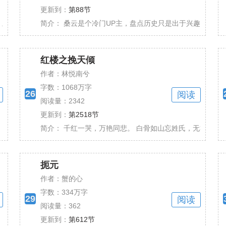
更新到：
第88节
昌龄、贺知章、高适、岑参、颜真卿、吴道子、张旭......
简介：
桑云是个冷门UP主，盘点历史只是出于兴趣，诸天万朝
红楼之挽天倾
作者：林悦南兮
字数：
1068万字
26
阅读
阅读量：2342
更新到：
第2518节
长江以南，残火未熄；长江以北，故土成灰。 二十......
简介：
千红一哭，万艳同悲。 白骨如山忘姓氏，无非公子与红妆
扼元
作者：蟹的心
字数：
334万字
29
阅读
阅读量：362
更新到：
第612节