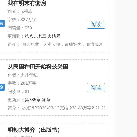
我在明末有套房
作者：tx程志
字数：
327万字
6
阅读
阅读量：670
更新到：
第八九七章 大结局
个凶残，从东洋到西洋，来一起尝尝大明凶猛......
简介：
明末乱世，天灾人祸，遍地烽火，血流成河。 这是一个尸山血海血
从民国种田开始科技兴国
作者：大挣年纪
字数：
281万字
9
阅读
阅读量：61
更新到：
第735章 终章
，成了一名陆军下士。 刚一睁眼，上司就告......
简介：
起点VIP2026-03-13完结 238.48万字? ?1.23万总推荐 作
明朝大博弈（出版书）