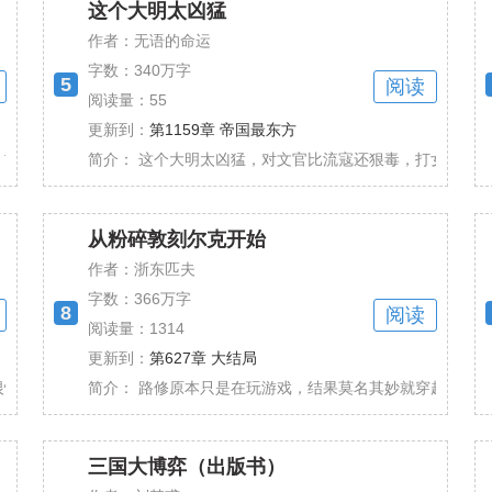
这个大明太凶猛
作者：无语的命运
字数：
340万字
5
阅读
阅读量：55
更新到：
第1159章 帝国最东方
宗宠信的妃子是武惠妃，杨玉环待字闺中，李白在安......
简介：
这个大明太凶猛，对文官比流寇还狠毒，打女真那更是一
从粉碎敦刻尔克开始
作者：浙东匹夫
字数：
366万字
8
阅读
阅读量：1314
更新到：
第627章 大结局
仇，市井喜怒哀乐，无非是一颗颗棋子，在棋盘上串......
简介：
路修原本只是在玩游戏，结果莫名其妙就穿越到1914年
三国大博弈（出版书）