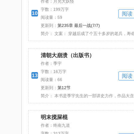
作者：月光大妖怪
字数：
199万字
10
阅读
阅读量：59
更新到：
第235章 最后一战(7/7)
简介：
文案： 穿越后成了个五十多岁的老兵，寿命只
清朝大崩溃（出版书）
作者：季宇
字数：
16万字
13
阅读
阅读量：66
更新到：
第12节
简介：
本书是季宇先生的一部讲史力作，作品大含细
明末搅屎棍
作者：终南九道
字数：
313万字