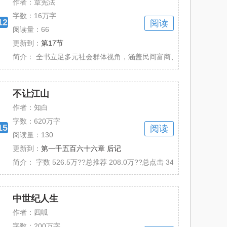
作者：章宪法
字数：
16万字
12
阅读
阅读量：66
更新到：
第17节
过其在权力斗争中的智谋与气节重构历史脉络......
简介：
全书立足多元社会群体视角，涵盖民间富商、航海先驱、文人墨客
不让江山
作者：知白
字数：
620万字
15
阅读
阅读量：130
更新到：
第一千五百六十六章 后记
，这是一个本应该带领华夏开始冲向巅峰的时......
简介：
字数 526.5万??总推荐 208.0万??总点击 3402.0万 文案：
中世纪人生
作者：四呱
字数：
200万字