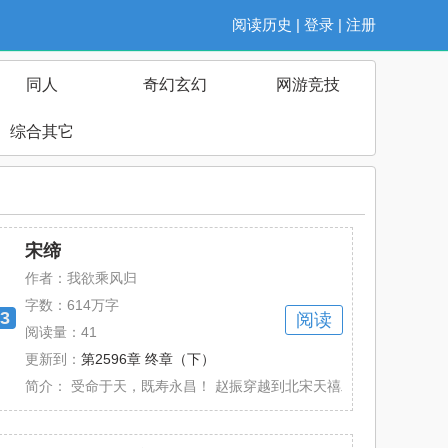
阅读历史
|
登录
|
注册
同人
奇幻玄幻
网游竞技
综合其它
宋缔
作者：我欲乘风归
字数：
614万字
3
阅读
阅读量：41
更新到：
第2596章 终章（下）
，有的话着墨也不多】 顾氏一族，九族都......
简介：
受命于天，既寿永昌！ 赵振穿越到北宋天禧二年，成为了太子赵祯