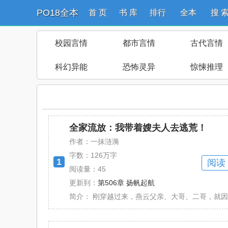
PO18全本
首 页
书 库
排行
全本
搜 
校园言情
都市言情
古代言情
科幻异能
恐怖灵异
惊悚推理
全家流放：我带着嫂夫人去逃荒！
作者：一抹涟漪
字数：
126万字
1
阅读
阅读量：45
更新到：
第506章 扬帆起航
简介：
刚穿越过来，燕云父亲、大哥、二哥，就因为功