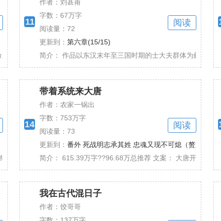
作者：刘甚甫
字数：
67万字
11
阅读
阅读量：72
更新到：
第六章(15/15)
剩一个月！ 本以为这辈子就这么交代了，没想到......
简介：
作品以东汉末年至三国时期的士大夫群体为叙事核心，通
带着系统来大唐
作者：农家一锅出
字数：
753万字
14
阅读
阅读量：73
更新到：
番外 死战明志承其姓 忠魂又现不可熄（赘婿
入，注重宏大的历史叙事，生动还原历史细节。笔力触及......
简介：
615.39万字??96.68万总推荐 文案： 大唐开元年
我在古代混日子
作者：饺哥哥
字数：
137万字