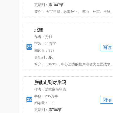
更新到：
第1047节
简介：
天宝年间，歌舞升平。 李白、杜甫、王维、王
北望
作者：光影
字数：
11万字
25
阅读
阅读量：387
更新到：
终、
简介：
1969年，中苏边境的枪声演变为全面战争。 
朕能走到对岸吗
作者：爱吃麻辣猪蹄
字数：
235万字
28
阅读
阅读量：550
更新到：
第706节