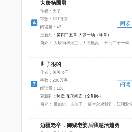
大唐杨国舅
作者：天子
字数：
161万字
4
阅读
阅读量：43
更新到：
第四二五章 大梦一场（终章）
简介：
大唐物华天宝，人杰地灵！ 开元二十一年，玄
世子很凶
作者：关关公子
字数：
280万字
7
阅读
阅读量：126
更新到：
终章 花落闲庭（全剧终）
简介：
世如棋，人如子。 庙堂尔虞我诈，江湖爱恨情
边疆老卒，御赐老婆后我越活越勇