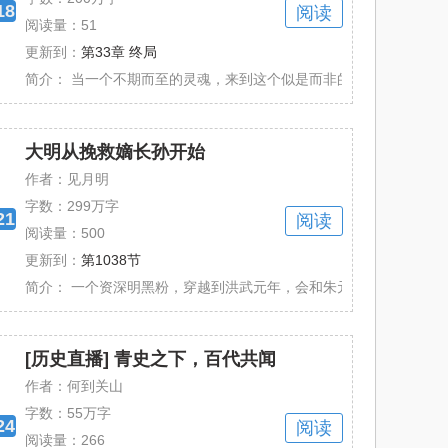
18
阅读
阅读量：51
更新到：
第33章 终局
数字记忆移植技术实验”， 结果实验失......
简介：
当一个不期而至的灵魂，来到这个似是而非的年代，又会掀起怎样
大明从挽救嫡长孙开始
作者：见月明
字数：
299万字
21
阅读
阅读量：500
更新到：
第1038节
、二龙山、桃花山兴风作浪！ 内有副......
简介：
一个资深明黑粉，穿越到洪武元年，会和朱元璋擦出什么样的火花。
[历史直播] 青史之下，百代共闻
作者：何到关山
字数：
55万字
24
阅读
阅读量：266