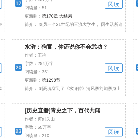
17
阅读
阅读量：51
更新到：
第170章 大结局
二人相谈甚欢，结拜兄弟， 从此主角白天打卡上班......
简介：
秦风一个21世纪的三流大学生， 因生活所迫参加了一个“
水浒：狗官，你还说你不会武功？
作者：王袍
字数：
294万字
20
阅读
阅读量：351
更新到：
第1298节
安有名的高门公子。 我爹是盛安令，官居三品。 ......
简介：
刘高魂穿到了《水浒传》清风寨刘知寨身上！ 外有清风山
[历史直播]青史之下，百代共闻
作者：何到关山
字数：
55万字
23
阅读
阅读量：210