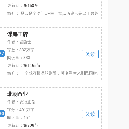
更新到：
第159章
却有天幕现世，品评人事，百代共闻。 【古......
简介：
桑云是个冷门UP主，盘点历史只是出于兴趣，诸天万朝却有天幕现
谍海王牌
作者：岩隐士
字数：
882万字
27
阅读
阅读量：363
更新到：
第1165节
。 后世青年魂穿红楼世界中宁国远亲......
简介：
一个城府极深的刑警，莫名重生来到民国时期，被邀加入军统后，
北朝帝业
作者：衣冠正伦
字数：
491万字
30
阅读
阅读量：457
更新到：
第708节